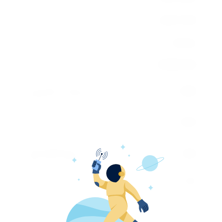
Высота выгрузки, мм
6280-7840
Тип шасси
Колеса
Модель двигателя
F4GE9684D
Расчётная частота
2000
вращения, об/мин
Колесная (гусеничная)
2550
база, мм
Производитель
CNH
двигателя (марка)
Топливный бак, л
274
Система охлаждения, л
22