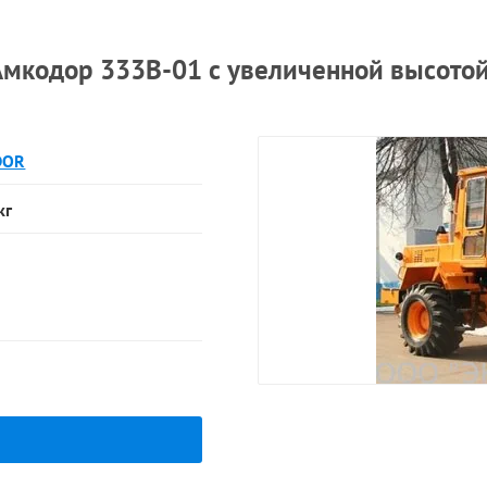
мкодор 333В-01 с увеличенной высотой
DOR
кг