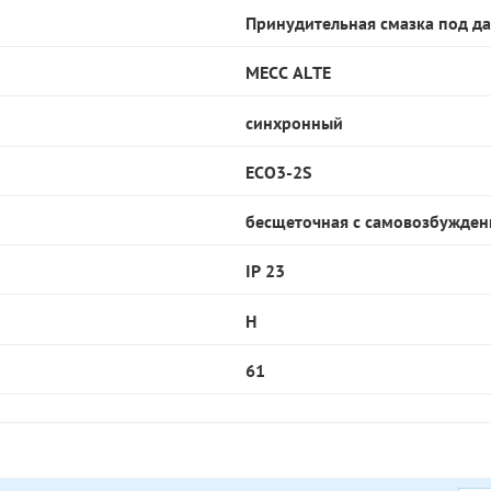
Принудительная смазка под д
MECC ALTE
синхронный
ECO3-2S
бесщеточная с самовозбужден
IP 23
H
61