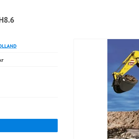
H8.6
OLLAND
кг